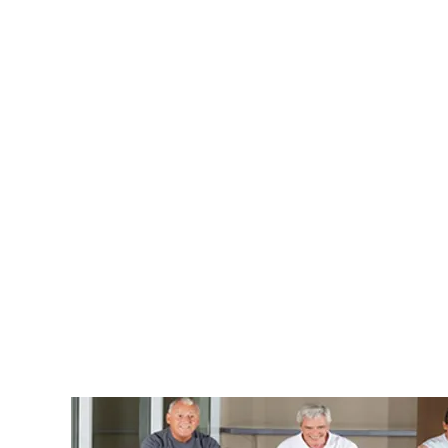
Reha Sport wird von den Krankenkassen komplett 
In den Reha-Sportkursen werden verschiedene Übu
Kraft aufbauen. Bereits nach ca. vier Kursen ka
LEBEN! Wer einmal unbeweglich war und mit viel
neu gewonnene Beweglichkeit zu schätzen.
Reha-Sport in Gruppen macht zu dem viel Spass. 
etwas anzustacheln kann zu einer liebgewordene
Wir, das Team vom Reha-Sportverein-Leck e.V. ver
ausgebildete Reha Trainer.
Bringen Sie wieder Schwung in Ihr Leben.