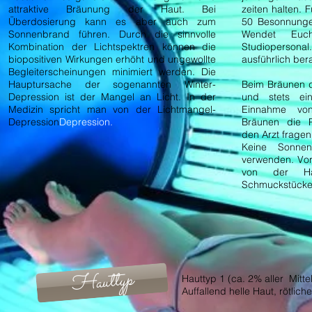
attraktive Bräunung der Haut. Bei
zeiten halten.
Überdosierung kann es aber auch zum
50 Besonnunge
Sonnenbrand führen. Durch die sinnvolle
Wendet Euc
Kombination der Lichtspektren können die
Studioperson
biopositiven Wirkungen erhöht und ungewollte
ausführlich ber
Begleiterscheinungen minimiert werden. Die
Hauptursache der sogenannten Winter-
Beim Bräunen d
Depression ist der Mangel an Licht. In der
und stets ein
Medizin spricht man von der Lichtmangel-
Einnahme vo
Depression
Depression.
Bräunen die P
den Arzt fragen
Keine Sonnens
verwenden. Vor
von der Ha
Schmuckstücke
Hauttyp
Hauttyp 1 (ca. 2% aller Mitte
Auffallend helle Haut, rötli