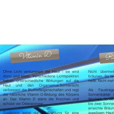
Herzlich Wi
Nach einem anstrengenden Tag oder nur um unserem
unseren Solarien das richtige Mittel zum abschalte
Es geht uns hauptsächlich um den Grundsatz gesu
Qualität und der Sonnengast kann immer sicher sei
gewartet sind.
Ric
Vitamin D
Ohne Licht verkümmert die Haut – sie wird
Nicht übertre
dünn und blass. Verschiedene Lichtspektren
bräunen. So lau
haben unterschiedliche Wirkungen auf die
heißt: Nicht me
Haut und den Organismus.Sonnenlicht
verbessert die Blutfließeigenschaften und regt
Als Faustreg
die natürliche Vitamin D-Bildung des Körpers
Sonnenbäder i
an. Das Vitamin D stärkt die Knochen und
Wochen. In der
schützt vor Osteoporose..
bis zwei Sonne
erreichte Bräun
Zusätzlich sorgt die UV-Stahlung für eine
jeweiligen Hau