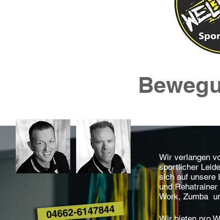
Bewegu
Wir verlangen v
sportlicher Leid
sich auf unsere 
und Rehatrainer 
Work, Zumba un
04662-6147844
Wir bieten pro W